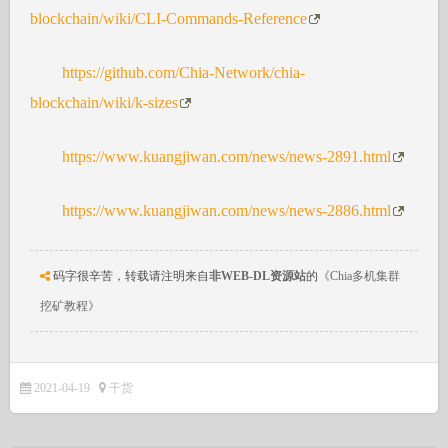
blockchain/wiki/CLI-Commands-Reference
https://github.com/Chia-Network/chia-
blockchain/wiki/k-sizes
https://www.kuangjiwan.com/news/news-2891.html
https://www.kuangjiwan.com/news/news-2886.html
码字很辛苦，转载请注明来自
非WEB-DL资源站
的
《Chia多机集群
挖矿教程》
2021-04-19
干货