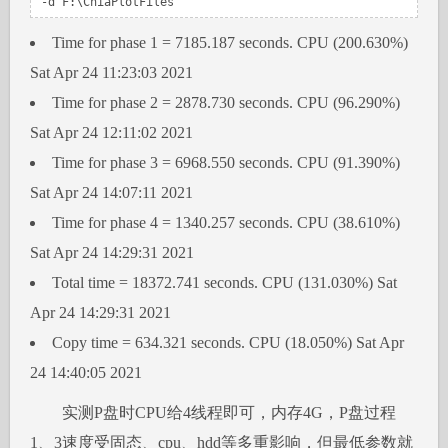
-d F:\ChiaPlotFiles
Time for phase 1 = 7185.187 seconds. CPU (200.630%)
Sat Apr 24 11:23:03 2021
Time for phase 2 = 2878.730 seconds. CPU (96.290%)
Sat Apr 24 12:11:02 2021
Time for phase 3 = 6968.550 seconds. CPU (91.390%)
Sat Apr 24 14:07:11 2021
Time for phase 4 = 1340.257 seconds. CPU (38.610%)
Sat Apr 24 14:29:31 2021
Total time = 18372.741 seconds. CPU (131.030%) Sat
Apr 24 14:29:31 2021
Copy time = 634.321 seconds. CPU (18.050%) Sat Apr
24 14:40:05 2021
实测P盘时CPU给4线程即可，内存4G，P盘过程
1、3速度受固态、cpu、hdd等多重影响，但最低参数就