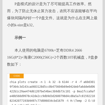
P盘模式的设计是为了尽可能提高工作效率。然
而，为了防止无休止算力攻击，农民不应该能够在平均
爆块间隔内P好一个P盘文件。这就是为什么在主网上最
小的k-size是k32。
示例一
本人使用的电脑是6700k+芝奇DDR4 2666
16G(8*2)+海康C2000(256G)+2个西数10T机械盘，P盘参
数如下：
chia plots create -n 1 -k 32 -b 6144 -r 4 -f a60d301
9f364c3d143cad483128d5cc0b475604b69e042debfa6dde0d06
422b1c29ae474d61207be54bec3b9db73c101 -p 8ea1fcca9af
e48b560d9978c42de2cc9db9d3d2600798d4cd8a5a7c81592210
82342077193b9497c77d006034cbd1679 -t H:\Temp -2 E:\0 