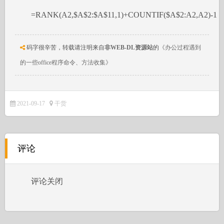
=RANK(A2,$A$2:$A$11,1)+COUNTIF($A$2:A2,A2)-1
码字很辛苦，转载请注明来自
非WEB-DL资源站
的
《办公过程遇到
的一些office程序命令、方法收集》
2021-09-17
干货
评论
评论关闭