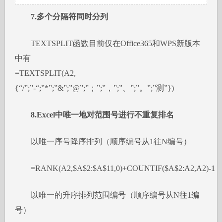
7.多个分隔符同时分列
TEXTSPLIT函数目前仅在Office365和WPS新版本
中有
=TEXTSPLIT(A2,
{“/”;”-“;”*”;”&”;”@”;”；”;”，”;”、”;”。”;”测”})
8.Excel中唯一地对范围号进行不重复排名
以唯一序号降序排列（顺序编号从1往N编号）
=RANK(A2,$A$2:$A$11,0)+COUNTIF($A$2:A2,A2)-1
以唯一的升序排列范围编号（顺序编号从N往1编
号）