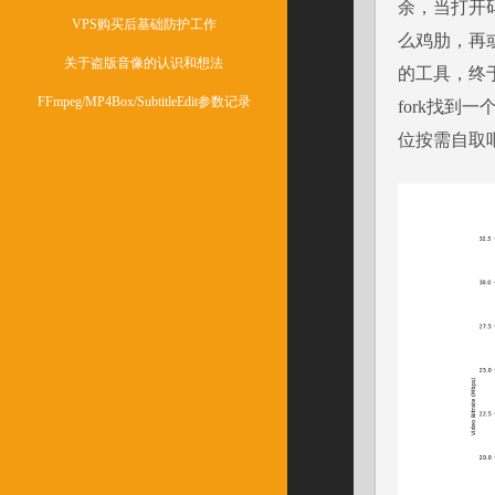
余，当打开
VPS购买后基础防护工作
么鸡肋，再或
关于盗版音像的认识和想法
的工具，终于
FFmpeg/MP4Box/SubtitleEdit参数记录
fork找到一
位按需自取