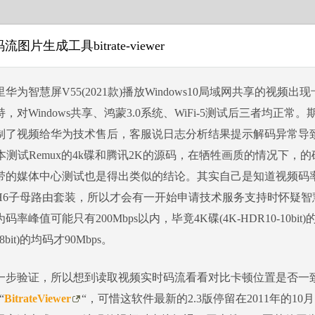
图片生成工具bitrate-viewer
华为智慧屏V55(2021款)播放Windows10局域网共享的视频
，对Windows共享、鸿蒙3.0系统、WiFi-5测试后三者均正
制了视频给华为技术售后，客服说日志分析结果提示解码异常导
本测试Remux的4k碟和腾讯2K的源码，在牺牲画质的情况下，
带的媒体中心测试也是得出类似的结论。其实自己是知道视频码
H6子母路由套装，所以才会有一开始申请技术服务支持时怀疑智
率峰值可能只有200Mbps以内，毕竟4K碟(4K-HDR10-10bit
-8bit)的均码才90Mbps。
一步验证，所以想到读取视频实时码流看看对比卡顿位置是否一
“
BitrateViewer
“，可惜这软件最新的2.3版停留在2011年的10