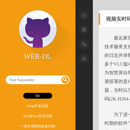
小技巧
视频实时码流
干货
最近家里
杂记
技术服务支持
激活破解
WEB-DL
的日志并录
系统问题
多个VLC版
为智慧屏自
软件
屋部署的是
题，当时以为码
Me
码(2K-H264
lnmp常见问题
为了进
WordPress常见问题
时期的软件”
一些常用网站收集归档