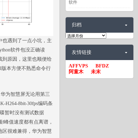
软件
归档
归
中也遇到了一点小坑，主
档
ython软件包没正确读
友情链接
找到原因，这里也顺便给
AFFVPS
BFDZ
I版本方便不熟悉命令行
阿童木
未末
，华为智慧屏无论用第三
-8bit-30fps编码条
，4K碟暂时没有测试数据
f峰值速度都有点离谱，
地区很难兼得，华为智慧