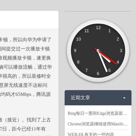
12
11
1
10
2
出现卡顿，所以向华为申请了
常。期间提交过一次播放卡顿
9
3
致视频播放卡顿，遂更换
8
4
的确可以播放流畅，通过华
7
5
6
率很高的，所以装修时全
慧屏无线速度不达标问
)的均码才65Mbps，腾讯源
近期文章
Bing每日一图和Edge浏览器新建标签页背景图地址等
致（接近）。找到了上古
Chrome浏览器继续使用Manifest V2 扩展
月7日，距今已经11年有
WEB-DL有关的一些内容