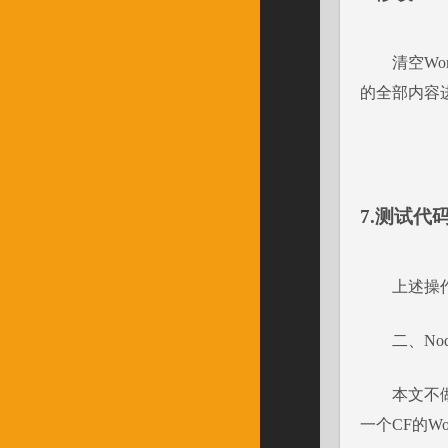
清空Worke
的全部内容
7.测试代
上述操作
二、No
本文不
一个CF的Wo