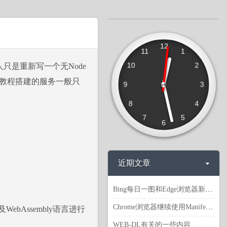
12
11
1
10
2
只是重新写一个无Node
），此教程搭建的服务一般只
9
3
8
4
7
5
6
近期文章
Bing每日一图和Edge浏览器新建标签页背景图地址等
Chrome浏览器继续使用Manifest V2 扩展
pt以及WebAssembly语言进行
WEB-DL有关的一些内容