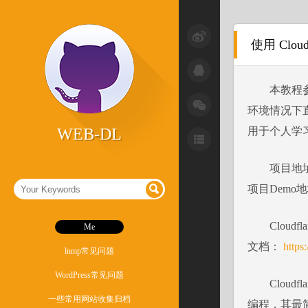
小技巧
使用 Clou
干货
本教程
杂记
环境情况下直
激活破解
WEB-DL
用于个人学
系统问题
项目地
软件
项目Demo
Cloudfl
Me
文档：
https
lnmp常见问题
WordPress常见问题
Cloudf
一些常用网站收集归档
编程，其最