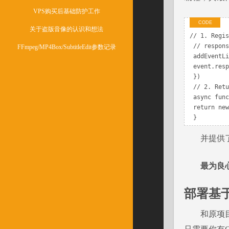
VPS购买后基础防护工作
关于盗版音像的认识和想法
// 1. Regis
 // response for the given request.

FFmpeg/MP4Box/SubtitleEdit参数记录
 addEventListener('fetch', event => {

 event.respondWith(handleRequest(event.request))

 })

 // 2. Return a custom request object

 async function handleRequest(request) {

 return new Response("hello world")

 }
并提供
最为良心
部署基于Cl
和原项目