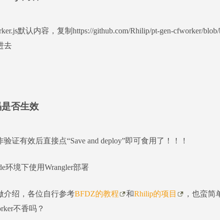
r.js默认内容，复制https://github.com/Rhilip/pt-gen-cfworker/blob
进去
码是否生效
验证有效后直接点“Save and deploy”即可食用了！！！
de环境下使用Wrangler部署
做介绍，各位自行参考
BFDZ的教程
和
Rhilip的项目
，也蛮简
rker不香吗？