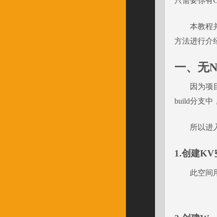
只需要你有Cl
本教程并
方法进行介
一、无N
因为项
build分支中
所以进入
1.创建K
此空间