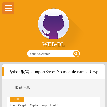
WEB-DL
Python报错：ImportError: No module named Crypto.Cipher
报错信息：
from Crypto.Cipher import AES
