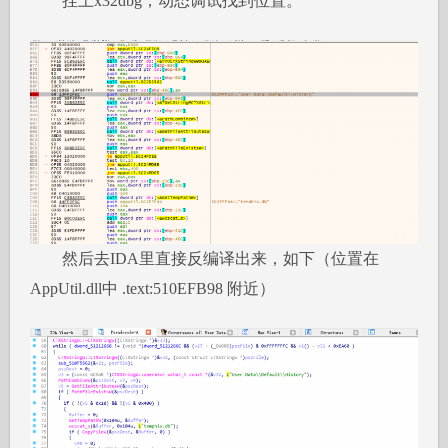
挂上x32dbg，动态调试找到位置。
然后去IDA里直接反编译出来，如下（位置在
AppUtil.dll中 .text:510EFB98 附近）