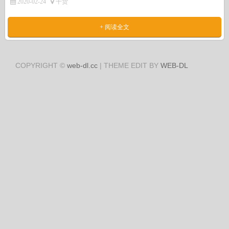
2020-02-24
干货
+ 阅读全文
COPYRIGHT ©
web-dl.cc
| THEME EDIT BY
WEB-DL