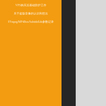
VPS购买后基础防护工作
关于盗版音像的认识和想法
FFmpeg/MP4Box/SubtitleEdit参数记录