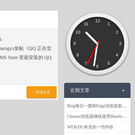
12
11
1
10
2
d-
9
3
2ex用户mengyx发帖《QQ 正在尝
8
4
tore 里面安装的 QQ
7
5
6
近期文章
+ 阅读全文
Bing每日一图和Edge浏览器新建标签页背景图地址等
Chrome浏览器继续使用Manifest V2 扩展
WEB-DL有关的一些内容