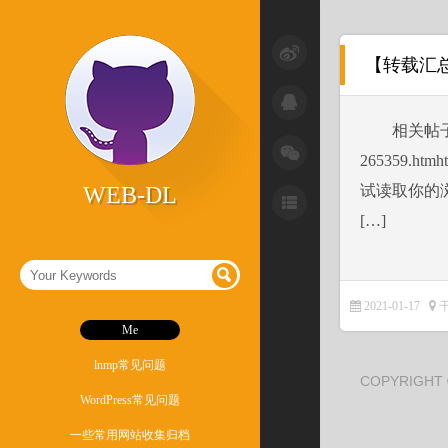
小技巧
【转载汇总
干货
相关帖子来源为
杂记
265359.ht
激活破解
WEB-DL
试读取你的浏
系统问题
[…]
软件
2021-01-17
Me
lnmp常见问题
COPYRIGHT
WordPress常见问题
一些常用网站收集归档